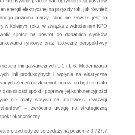
ka intensywnie pracuje nad optymalizacją kosztów
 energii elektrycznej na przyszły rok, jak również
anego poziomu marży, choć nie zawsze jest to
ury w kolejnym roku, w związku z wdrożeniem KPO
wolić spółce na powrót do dodatnich wyników
runkowania rynkowe oraz faktyczne perspektywy
zacją linii galwanicznych L-1 i L-6. Modernizacja
ch linii produkcyjnych i wpłynie na elastyczne
wanych zleceń od zleceniobiorców, co będzie miało
ziałalności spółki i poprawę jej konkurencyjności
ne nie miały wpływu na możliwości realizacji
trahentów” – zwrócono uwagę na strategiczną
aspekt ekonomiczny.
wało przychody ze sprzedaży na poziomie 3.727,7