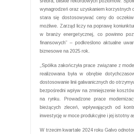
srebra, bliskie rekordowych poziomów. Spół
wynagrodzeń oraz uzyskaniem korzystnych cen
stara się dostosowywać ceny do oczekiw
możliwe. Zarząd liczy na poprawę koniunkt
w branży energetycznej, co powinno poz
finansowych” – podkreślono aktualne uwa
biznesowe na 2025 rok.
„Spółka zakończyła prace związane z moderni
realizowana była w obrębie dotychczasowy
dostosowanie linii galwanicznych do otrzymy
bezpośredni wpływ na zmniejszenie kosztów d
na rynku. Prowadzone prace modernizacyj
bieżących zleceń, wpływających od kon
inwestycję w moce produkcyjne i jej istotny 
W trzecim kwartale 2024 roku Galvo odnoto