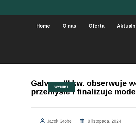
Home
O nas
Oferta
Aktualn
Galvo w III kw. obserwuje 
WYNIKI
przemyśle i finalizuje mode
Jacek Grobel
8 listopada, 2024