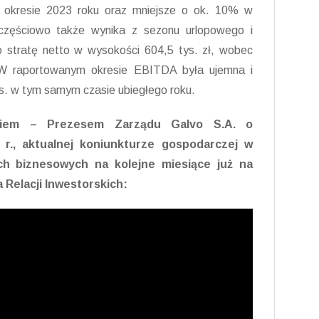
m okresie 2023 roku oraz mniejsze o ok. 10% w
częściowo także wynika z sezonu urlopowego i
o stratę netto w wysokości 604,5 tys. zł, wobec
. W raportowanym okresie EBITDA była ujemna i
ys. w tym samym czasie ubiegłego roku.
iem – Prezesem Zarządu Galvo S.A. o
4 r., aktualnej koniunkturze gospodarczej w
ch biznesowych na kolejne miesiące już na
 Relacji Inwestorskich: