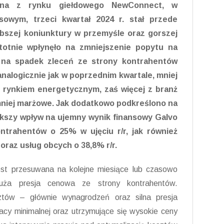
czna z rynku giełdowego NewConnect, w
sowym, trzeci kwartał 2024 r. stał przede
bszej koniunktury w przemyśle oraz gorszej
stotnie wpłynęło na zmniejszenie popytu na
i na spadek zleceń ze strony kontrahentów
nalogicznie jak w poprzednim kwartale, mniej
z rynkiem energetycznym, zaś więcej z branż
mniej marżowe. Jak dodatkowo podkreślono na
kszy wpływ na ujemny wynik finansowy Galvo
ntrahentów o 25% w ujęciu r/r, jak również
raz usług obcych o 38,8% r/r.
est przesuwana na kolejne miesiące lub czasowo
uża presja cenowa ze strony kontrahentów.
tów – głównie wynagrodzeń oraz silna presja
cy minimalnej oraz utrzymujące się wysokie ceny