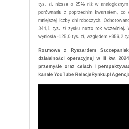
tys. zł, niższe o 25% niż w analogiczny
porównaniu z poprzednim kwartałem, co 
mniejszej liczby dni roboczych. Odnotowan
344,1 tys. zł zysku netto rok wcześniej
wyniosła -125,0 tys. zł, względem +858,2 t
Rozmowa z Ryszardem Szczepaniak
działalności operacyjnej w III kw. 202
przemyśle oraz celach i perspektywa
kanale YouTube RelacjeRynku.pl Agencja