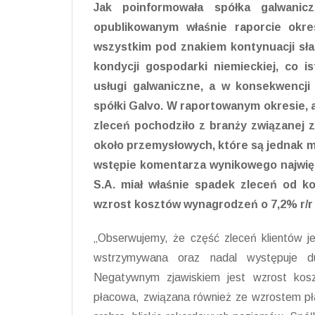
Jak poinformowała spółka galwani
opublikowanym właśnie raporcie okre
wszystkim pod znakiem kontynuacji sła
kondycji gospodarki niemieckiej, co i
usługi galwaniczne, a w konsekwencj
spółki Galvo. W raportowanym okresie, a
zleceń pochodziło z branży związanej 
około przemysłowych, które są jednak 
wstępie komentarza wynikowego najwię
S.A. miał właśnie spadek zleceń od ko
wzrost kosztów wynagrodzeń o 7,2% r/r o
„Obserwujemy, że część zleceń klientów j
wstrzymywana oraz nadal występuje d
Negatywnym zjawiskiem jest wzrost kosz
płacowa, związana również ze wzrostem pła