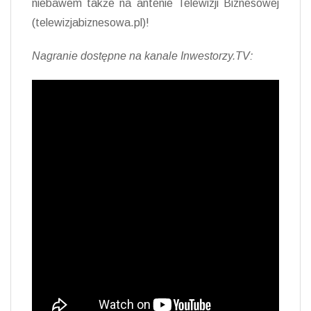
niebawem także na antenie Telewizji Biznesowej
(telewizjabiznesowa.pl)!
Nagranie dostępne na kanale Inwestorzy.TV: